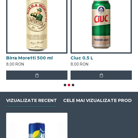
Birra Moretti 500 ml
Ciuc 0.5 L
C
8,00 RON
8,00 RON
8
VIZUALIZATE RECENT
CELE MAI VIZUALIZATE PRODU