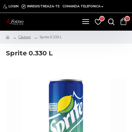
LOGIN
INREGISTREAZA-TE
COMANDA TELEFONICA
0
0
Căutare
Sprite 0.330 L
Sprite 0.330 L