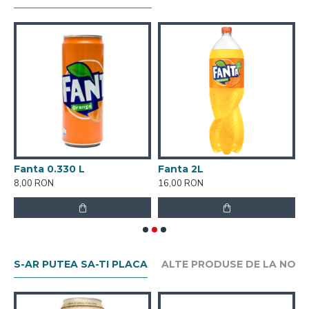
Fanta 0.330 L
Fanta 2L
N
8,00 RON
16,00 RON
1
S-AR PUTEA SA-TI PLACA
ALTE PRODUSE DE LA NOI