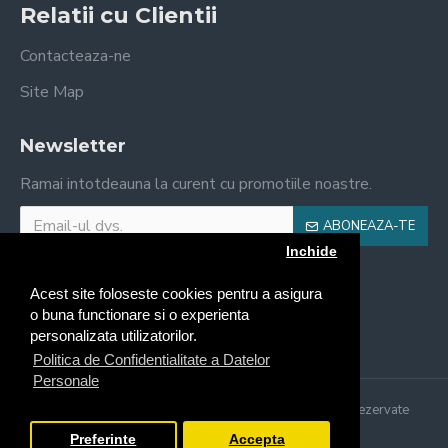
Relatii cu Clientii
Contacteaza-ne
Site Map
Newsletter
Ramai intotdeauna la curent cu promotiile noastre.
ABONEAZA-TE
Inchide
Am citit şi sunt de acord cu
Politica de Utilizare Cookie
Acest site foloseste cookies pentru a asigura
o buna functionare si o experienta
personalizata utilizatorilor.
Politica de Confidentialitate a Datelor
Personale
Copyright © 2021, Il Forno Craiova, Toate drepturile rezervate
Made with ♥ by Online Marketing Solutions
Preferinte
Accepta