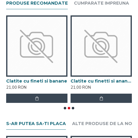
PRODUSE RECOMANDATE
CUMPARATE IMPREUNA
Clatite cu fineti si banane
Clatite cu finetti si ananas
C
21,00 RON
21,00 RON
2
S-AR PUTEA SA-TI PLACA
ALTE PRODUSE DE LA NOI