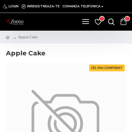
LOGIN
INREGISTREAZA-TE
COMANDA TELEFONICA
0
0
Apple Cake
Apple Cake
CEL MAI CUMPARAT