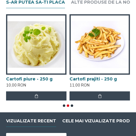
S-AR PUTEA SA-TI PLACA
ALTE PRODUSE DE LA NOI
0 g
Cartofi piure - 250 g
Cartofi prajiti - 250 g
L
10,00 RON
11,00 RON
1
VIZUALIZATE RECENT
CELE MAI VIZUALIZATE PRODU