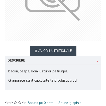
VALORI NUTRITIONALE
DESCRIERE
bacon, ceapa, boia, usturoi, patrunjel.
Gramajele sunt calculate la produsul crud.
Bazată pe 0 note.
-
Spune-ţi opinia