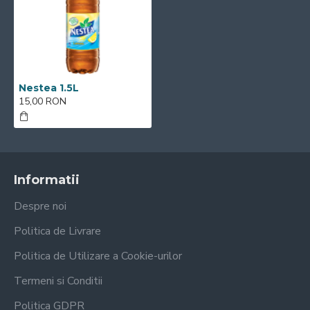
Nestea 1.5L
15,00 RON
Informatii
Despre noi
Politica de Livrare
Politica de Utilizare a Cookie-urilor
Termeni si Conditii
Politica GDPR