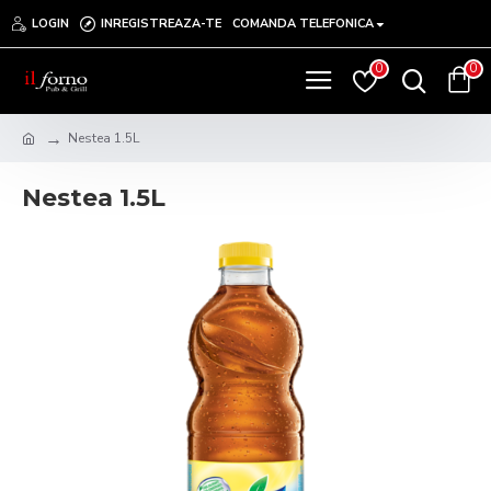
LOGIN
INREGISTREAZA-TE
COMANDA TELEFONICA
0
0
Nestea 1.5L
Nestea 1.5L