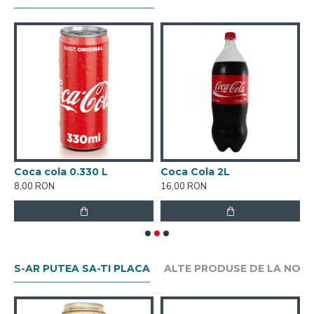
Coca cola 0.330 L
Coca Cola 2L
F
8,00 RON
16,00 RON
8
S-AR PUTEA SA-TI PLACA
ALTE PRODUSE DE LA NOI