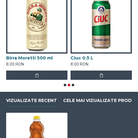
Birra Moretti 500 ml
Ciuc 0.5 L
C
8,00 RON
8,00 RON
8
VIZUALIZATE RECENT
CELE MAI VIZUALIZATE PRODU