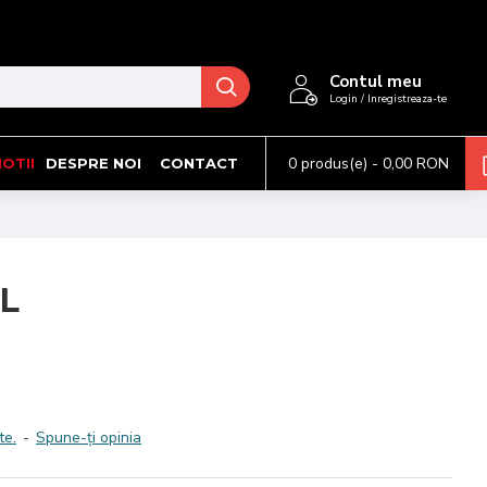
Contul meu
Login / Inregistreaza-te
0 produs(e) - 0,00 RON
OTII
DESPRE NOI
CONTACT
 L
te.
-
Spune-ţi opinia