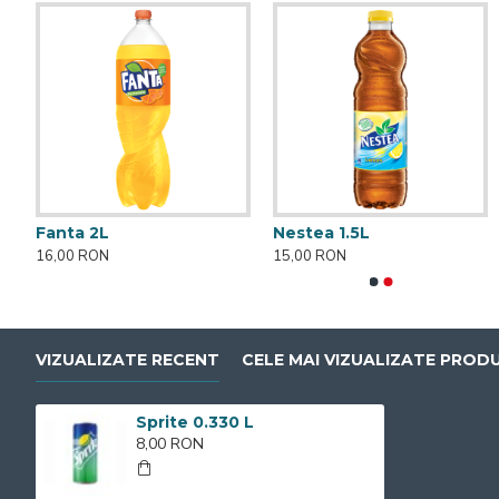
Fanta 2L
Nestea 1.5L
Apa minerala 1.5L
Apa plata 2L
16,00 RON
15,00 RON
7,00 RON
8,00 RON
VIZUALIZATE RECENT
CELE MAI VIZUALIZATE PROD
Sprite 0.330 L
8,00 RON