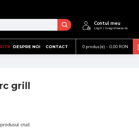
Contul meu
Login / Inregistreaza-te
0 produs(e) - 0,00 RON
OTII
DESPRE NOI
CONTACT
c grill
 produsul crud.