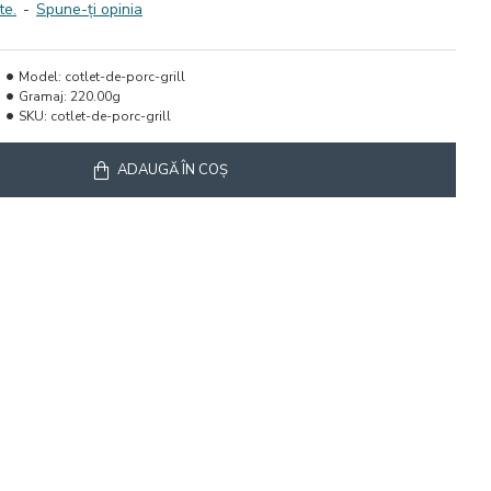
te.
-
Spune-ţi opinia
Model:
cotlet-de-porc-grill
Gramaj:
220.00g
SKU:
cotlet-de-porc-grill
ADAUGĂ ÎN COŞ