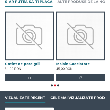
S-AR PUTEA SA-TI PLACA
ALTE PRODUSE DE LA NOI
e
Cotlet de porc grill
Maiale Cacciatore
M
31,00 RON
45,00 RON
3
VIZUALIZATE RECENT
CELE MAI VIZUALIZATE PRODU