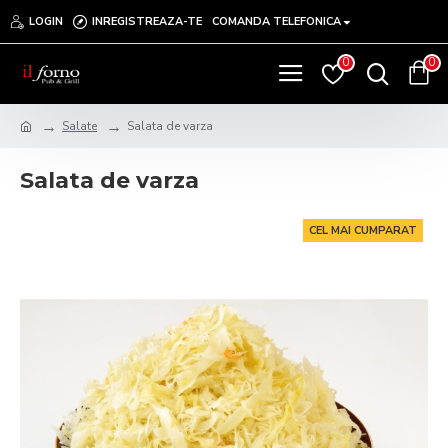
LOGIN
INREGISTREAZA-TE
COMANDA TELEFONICA
0
0
Salate
Salata de varza
Salata de varza
CEL MAI CUMPARAT