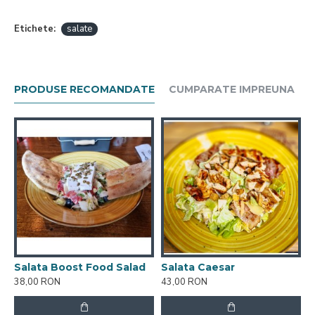
Etichete:
salate
PRODUSE RECOMANDATE
CUMPARATE IMPREUNA
Salata Boost Food Salad
Salata Caesar
S
38,00 RON
43,00 RON
3