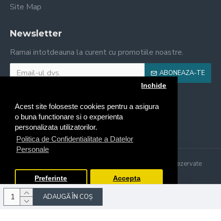
Site Map
Newsletter
Ramai intotdeauna la curent cu promotiile noastre.
ABONEAZA-TE
Inchide
Am citit şi sunt de acord cu
Politica de Utilizare Cookie
Acest site foloseste cookies pentru a asigura
o buna functionare si o experienta
personalizata utilizatorilor.
Politica de Confidentialitate a Datelor
Personale
Copyright © 2021, Il Forno Craiova, Toate drepturile rezervate
Made with ♥ by Online Marketing Solutions
Preferinte
Accepta
ADAUGĂ ÎN COŞ