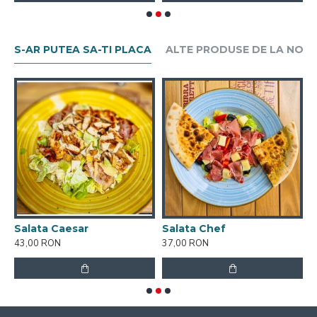
S-AR PUTEA SA-TI PLACA
ALTE PRODUSE DE LA NOI
Salata Caesar
Salata Chef
S
43,00 RON
37,00 RON
1