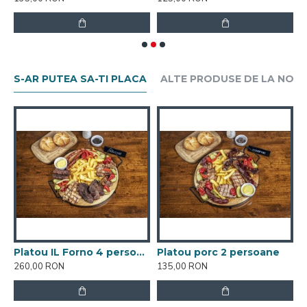
S-AR PUTEA SA-TI PLACA
ALTE PRODUSE DE LA NOI
 IL Forno 2 persoane
Platou IL Forno 4 persoane
Platou porc 2 persoane
P
260,00 RON
135,00 RON
2