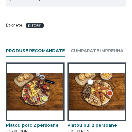
Etichete:
platouri
PRODUSE RECOMANDATE
CUMPARATE IMPREUNA
 IL Forno 2 persoane
Platou porc 2 persoane
Platou pui 2 persoane
135,00 RON
125,00 RON
2