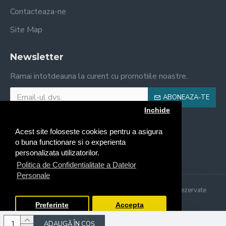
Contacteaza-ne
Site Map
Newsletter
Ramai intotdeauna la curent cu promotiile noastre.
ABONEAZA-TE
Inchide
Am citit şi sunt de acord cu
Politica de Utilizare Cookie
Acest site foloseste cookies pentru a asigura
o buna functionare si o experienta
personalizata utilizatorilor.
Politica de Confidentialitate a Datelor
Personale
Copyright © 2021, Il Forno Craiova, Toate drepturile rezervate
Made with ♥ by Online Marketing Solutions
Preferinte
Accepta
ADAUGĂ ÎN COŞ