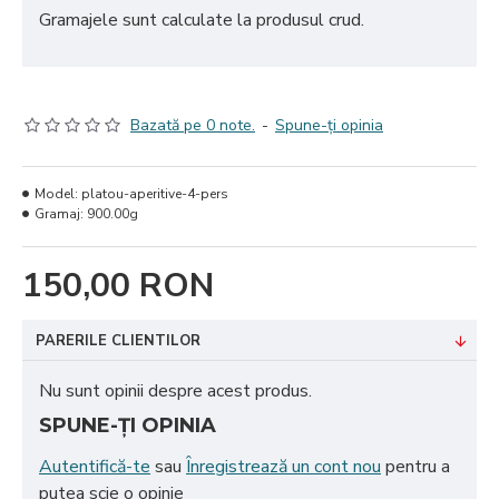
Gramajele sunt calculate la produsul crud.
Bazată pe 0 note.
-
Spune-ţi opinia
Model:
platou-aperitive-4-pers
Gramaj:
900.00g
150,00 RON
PARERILE CLIENTILOR
Nu sunt opinii despre acest produs.
SPUNE-ŢI OPINIA
Autentifică-te
sau
Înregistrează un cont nou
pentru a
putea scie o opinie