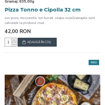
Gramaj:
635.00g
Pizza Tonno e Cipolla 32 cm
sos pizza, mozzarella, ton bucati, ceapa rosieGramajele sunt
calculate la produsul crud...
42,00 RON
ADAUGĂ ÎN COŞ
NOU