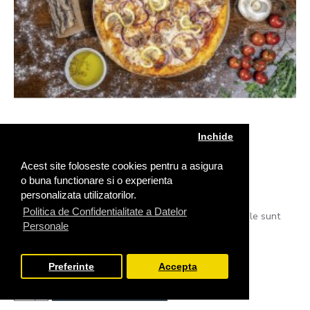
Inchide
Gramaj:
1,310.00g
Acest site foloseste cookies pentru a asigura
o buna functionare si o experienta
Pizza Tonno e Cipolla 50 cm
personalizata utilizatorilor.
Politica de Confidentialitate a Datelor
sos pizza, mozzarella, ton bucati, ceapa rosieGramajele sunt
Personale
calculate la produsul crud...
84,00 RON
Preferinte
Accepta
FILTREAZA PRODUSELE
ADAUGĂ ÎN COŞ