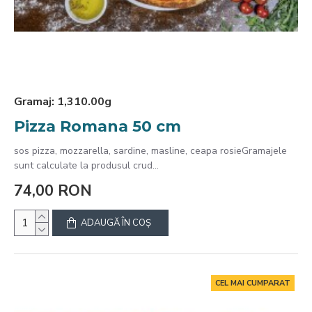
Gramaj:
1,310.00g
Pizza Romana 50 cm
sos pizza, mozzarella, sardine, masline, ceapa rosieGramajele
sunt calculate la produsul crud...
74,00 RON
ADAUGĂ ÎN COŞ
CEL MAI CUMPARAT