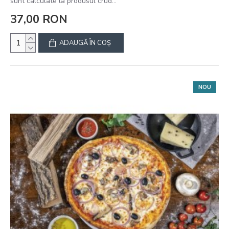
sunt calculate la produsul crud...
37,00 RON
ADAUGĂ ÎN COŞ
NOU