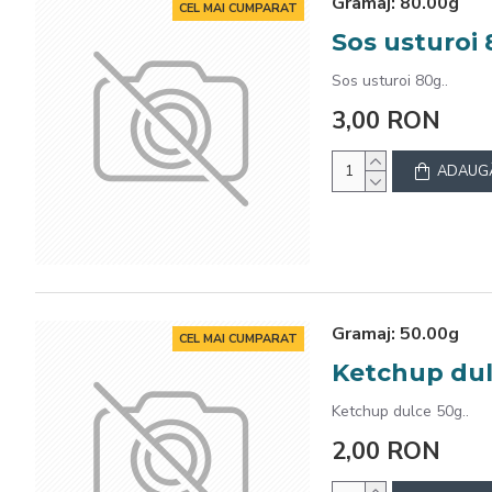
Gramaj:
80.00g
CEL MAI CUMPARAT
Sos usturoi
Sos usturoi 80g..
3,00 RON
ADAUGĂ
Gramaj:
50.00g
CEL MAI CUMPARAT
Ketchup dul
Ketchup dulce 50g..
2,00 RON