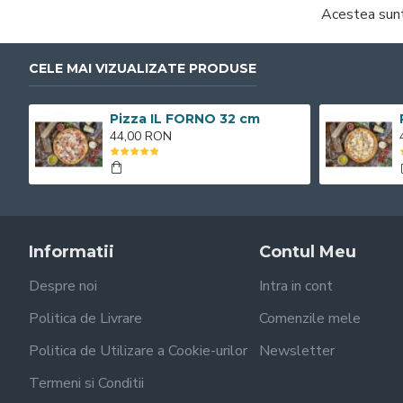
Acestea sunt
CELE MAI VIZUALIZATE PRODUSE
Pizza IL FORNO 32 cm
44,00 RON
Informatii
Contul Meu
Despre noi
Intra in cont
Politica de Livrare
Comenzile mele
Politica de Utilizare a Cookie-urilor
Newsletter
Termeni si Conditii