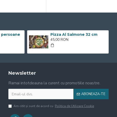
2 persoane
Pizza Al Salmone 32 cm
45,00 RON
Newsletter
Ramai intotdeauna la curent cu promotiile noastre.
ABONEAZA-TE
Am citit şi sunt de acord cu
Politica de Utilizare Cookie