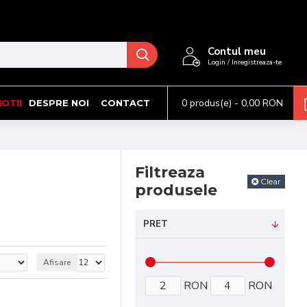
Contul meu
Login / Inregistreaza-te
0 produs(e) - 0,00 RON
OTII
DESPRE NOI
CONTACT
Filtreaza
Clear
produsele
PRET
Afisare
RON
RON