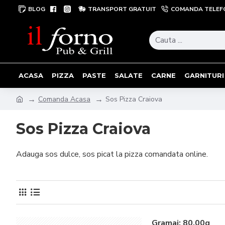
BLOG
TRANSPORT GRATUIT
COMANDA TELEF
ACASA
PIZZA
PASTE
SALATE
CARNE
GARNITURI
Comanda Acasa
Sos Pizza Craiova
Sos Pizza Craiova
Adauga sos dulce, sos picat la pizza comandata online.
Gramaj:
80.00g