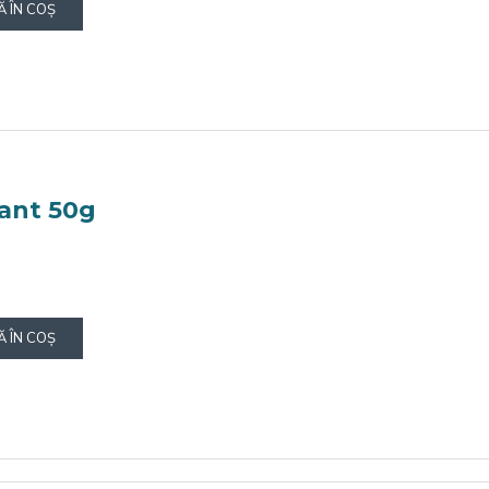
 ÎN COŞ
ant 50g
 ÎN COŞ