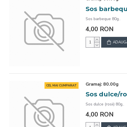
Sos barbeq
Sos barbeque 80g..
4,00 RON
ADAUGĂ
Gramaj:
80.00g
CEL MAI CUMPARAT
Sos dulce/ro
Sos dulce (rosii) 80g..
4,00 RON