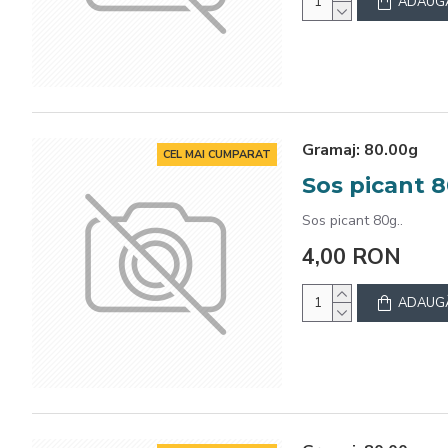
ADAUGĂ
Gramaj:
80.00g
CEL MAI CUMPARAT
Sos picant 
Sos picant 80g..
4,00 RON
ADAUGĂ