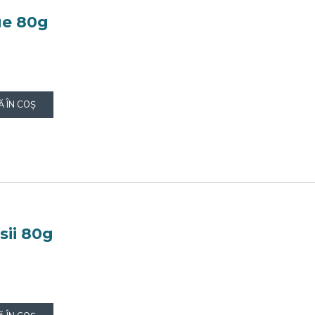
ue 80g
 ÎN COŞ
sii 80g