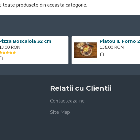
 toate produsele din aceasta categorie.
Pizza Boscaiola 32 cm
Platou IL Forno 
43,00 RON
135,00 RON
Relatii cu Clientii
Contacteaza-ne
Site Map