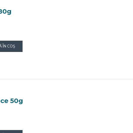
 80g
 ÎN COŞ
ce 50g