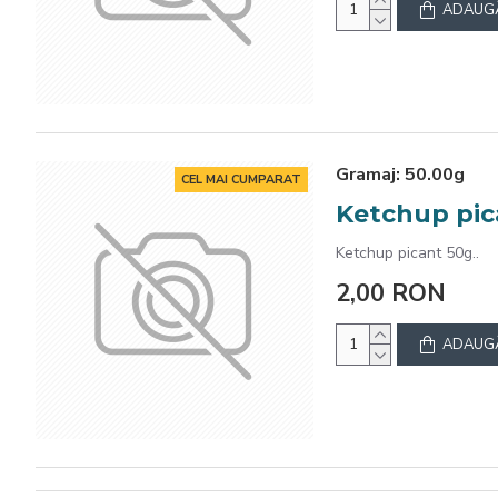
ADAUGĂ
Gramaj:
50.00g
CEL MAI CUMPARAT
Ketchup pic
Ketchup picant 50g..
2,00 RON
ADAUGĂ