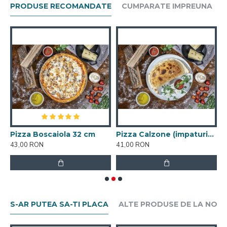
PRODUSE RECOMANDATE
CUMPARATE IMPREUNA
Pizza Boscaiola 32 cm
Pizza Calzone (impaturita)
P
43,00 RON
41,00 RON
3
S-AR PUTEA SA-TI PLACA
ALTE PRODUSE DE LA NOI