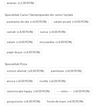
ananas
(+2,00 RON)
Specialitati Carne / Semipreparate din carne / lactate
pastrama de vita
(+4,00 RON)
salam picant
(+4,00 RON)
carnati
(+4,00 RON)
sunca
(+4,00 RON)
salam
(+4,00 RON)
mozzarella
(+4,00 RON)
piept de pui
(+4,00 RON)
Specialitati Pizza
somon afumat
(+6,00 RON)
parmezan
(+6,00 RON)
ansoa
(+6,00 RON)
ricotta
(+6,00 RON)
carne tocata happy
(+6,00 RON)
--- nimic ---
(+6,00 RON)
gorgonzola
(+6,00 RON)
fructe de mare
(+6,00 RON)