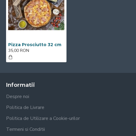
Pizza Prosciutto 32 cm
35,00 RON
Informatii
Despre noi
Politica de Livrare
Politica de Utilizare a Cookie-urilor
Termeni si Conditii