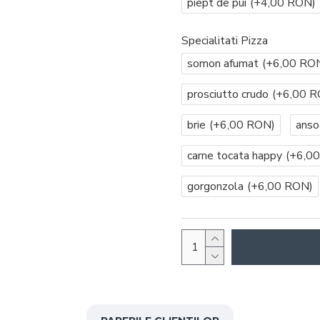
piept de pui
(+4,00 RON)
Specialitati Pizza
somon afumat
(+6,00 RO
prosciutto crudo
(+6,00 R
brie
(+6,00 RON)
anso
carne tocata happy
(+6,0
gorgonzola
(+6,00 RON)