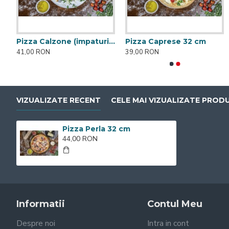
Pizza Calzone (impaturita)
Pizza Caprese 32 cm
Focaccia
Pizza Al Salmone 32 cm
41,00 RON
39,00 RON
12,00 RON
45,00 RON
VIZUALIZATE RECENT
CELE MAI VIZUALIZATE PROD
Pizza Perla 32 cm
44,00 RON
Informatii
Contul Meu
Despre noi
Intra in cont