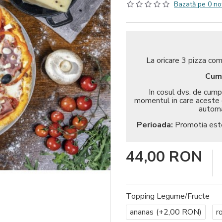
Bazată pe 0 no
La oricare 3 pizza co
Cum 
In cosul dvs. de cump
momentul in care aceste c
automa
Perioada:
Promotia est
44,00 RON
Topping Legume/Fructe
ananas
(+2,00 RON)
ro