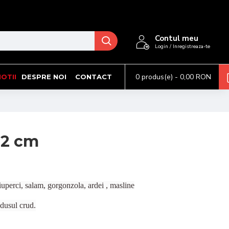
Contul meu
Login / Inregistreaza-te
0 produs(e) - 0,00 RON
OTII
DESPRE NOI
CONTACT
32 cm
iuperci, salam, gorgonzola, ardei , masline
odusul crud.