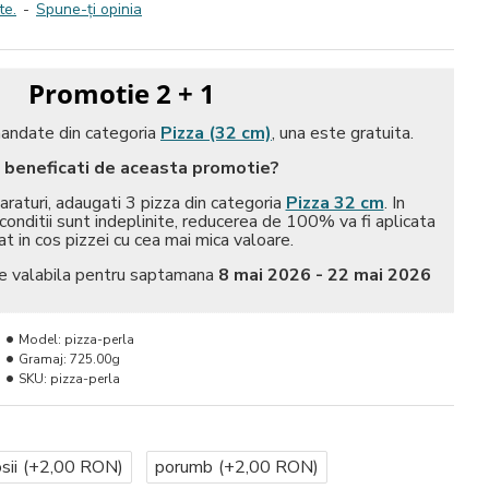
te.
-
Spune-ţi opinia
Promotie 2 + 1
mandate din categoria
Pizza (32 cm)
, una este gratuita.
beneficati de aceasta promotie?
araturi, adaugati 3 pizza din categoria
Pizza 32 cm
. In
onditii sunt indeplinite, reducerea de 100% va fi aplicata
t in cos pizzei cu cea mai mica valoare.
e valabila pentru saptamana
8 mai 2026 - 22 mai 2026
Model:
pizza-perla
Gramaj:
725.00g
SKU:
pizza-perla
sii
(+2,00 RON)
porumb
(+2,00 RON)