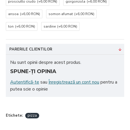
prosciutto crudo
(+6,00 RON)
gorgonzola
(+6,00 RON)
ansoa
(+6,00 RON)
somon afumat
(+6,00 RON)
ton
(+6,00 RON)
sardine
(+6,00 RON)
PARERILE CLIENTILOR
Nu sunt opinii despre acest produs.
SPUNE-ŢI OPINIA
Autentifică-te
sau
Înregistrează un cont nou
pentru a
putea scie o opinie
Etichete:
pizza