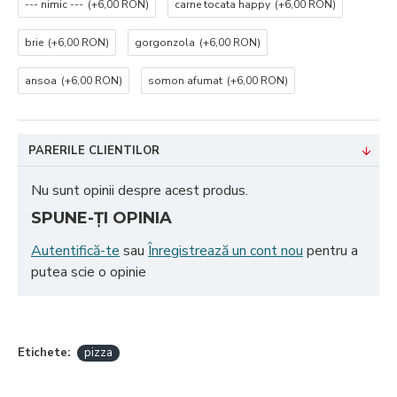
--- nimic ---
(+6,00 RON)
carne tocata happy
(+6,00 RON)
brie
(+6,00 RON)
gorgonzola
(+6,00 RON)
ansoa
(+6,00 RON)
somon afumat
(+6,00 RON)
PARERILE CLIENTILOR
Nu sunt opinii despre acest produs.
SPUNE-ŢI OPINIA
Autentifică-te
sau
Înregistrează un cont nou
pentru a
putea scie o opinie
Etichete:
pizza